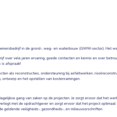
emersbedrijf in de grond-, weg- en waterbouw (GWW-sector). Het werk
rijf over vele jaren ervaring, goede contacten en kennis en over bet
 is afspraak!
n als reconstructies, ondersteuning bij asfaltwerken, rioolreconstr
g, ontwerp en het opstellen van kostenramingen.
 dagelijkse gang van zaken op de projecten. Je zorgt ervoor dat het w
rlegt met de opdrachtgever en zorgt ervoor dat het project optimaal v
e geldende veiligheids-, gezondheids-, en milieuvoorschriften.