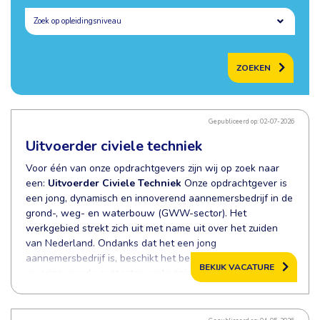
ZOEKEN
Gepubliceerd op: 02-07-2026
Uitvoerder civiele techniek
Voor één van onze opdrachtgevers zijn wij op zoek naar
een:
Uitvoerder Civiele Techniek
Onze opdrachtgever is
een jong, dynamisch en innoverend aannemersbedrijf in de
grond-, weg- en waterbouw (GWW-sector). Het
werkgebied strekt zich uit met name uit over het zuiden
van Nederland. Ondanks dat het een jong
aannemersbedrijf is, beschikt het bedrijf over vele jaren
BEKIJK VACATURE
ervaring, goede contacten en kennis en over betrouwbare
samenwerkingsverbanden. Efficiëntie, duurzaamheid en
helderheid staan zeer hoog in het vaandel. En bovenal:
afspraak is afspraak! Onze opdrachtgever houdt zich met