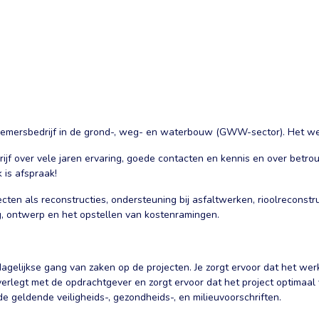
emersbedrijf in de grond-, weg- en waterbouw (GWW-sector). Het werk
rijf over vele jaren ervaring, goede contacten en kennis en over bet
 is afspraak!
n als reconstructies, ondersteuning bij asfaltwerken, rioolreconstr
g, ontwerp en het opstellen van kostenramingen.
 dagelijkse gang van zaken op de projecten. Je zorgt ervoor dat het w
rlegt met de opdrachtgever en zorgt ervoor dat het project optimaal v
e geldende veiligheids-, gezondheids-, en milieuvoorschriften.