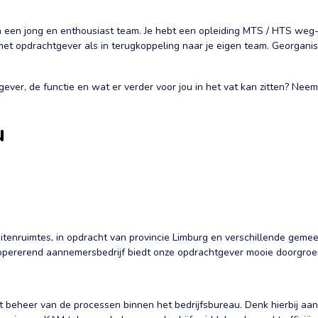
n een jong en enthousiast team. Je hebt een opleiding MTS / HTS weg
met opdrachtgever als in terugkoppeling naar je eigen team. Georganise
tgever, de functie en wat er verder voor jou in het vat kan zitten? 
u
r
au
tenruimtes, in opdracht van provincie Limburg en verschillende geme
 opererend aannemersbedrijf biedt onze opdrachtgever mooie doorgroe
t beheer van de processen binnen het bedrijfsbureau. Denk hierbij a