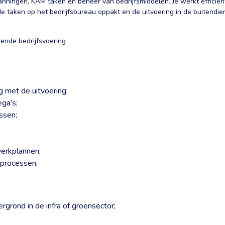
nningen, KAM taken en beheer van bedrijfsmiddelen. Je werkt efficiën
e taken op het bedrijfsbureau oppakt en de uitvoering in de buitendien
ende bedrijfsvoering
 met de uitvoering;
ega’s;
ssen;
werkplannen;
 processen;
grond in de infra of groensector;