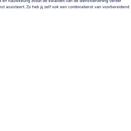
t en nauwkeurig zodat de kwaliteit van de dienstverlening verder
st assisteert. Zo heb jij zelf ook een combinatierol van voorbereidend